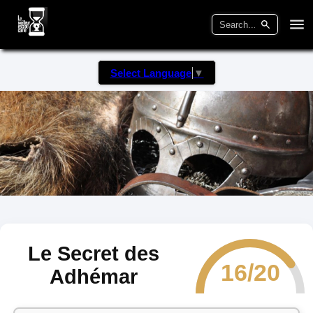
Select Language
▼
Le Secret des
16/20
Adhémar