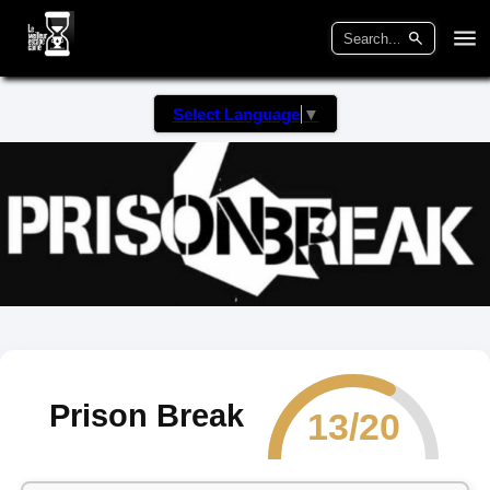
Select Language
▼
Prison Break
13/20