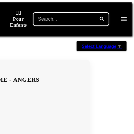
🙋‍♂️
Pour
Enfants
Select Language
▼
ME - ANGERS