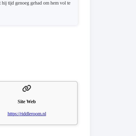
ft hij tijd genoeg gehad om hem vol te
Site Web
https://riddleroom.nl