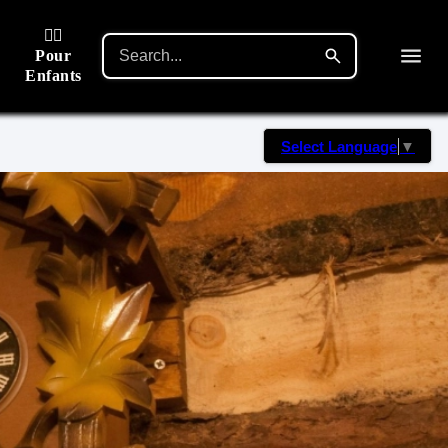
🙋‍♂️
Pour
Enfants
Select Language
▼