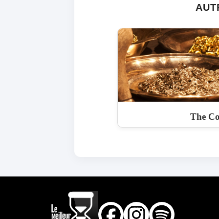
AUT
The Co