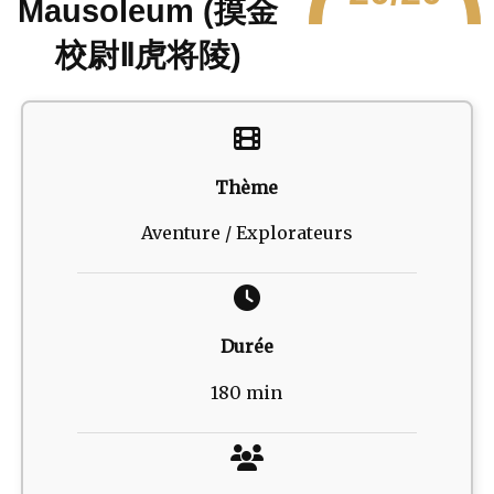
Mausoleum (摸金
校尉Ⅱ虎将陵)
Thème
Aventure / Explorateurs
Durée
180 min