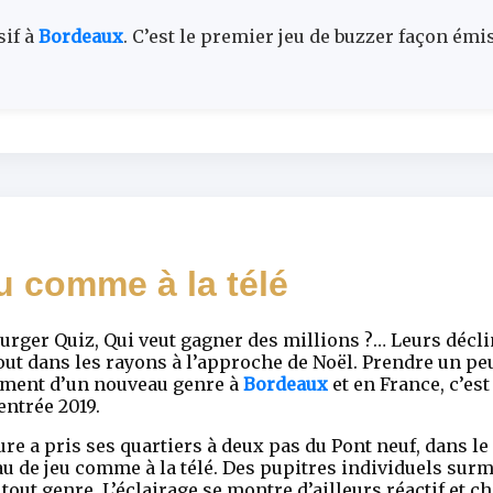
sif à
Bordeaux
. C’est le premier jeu de buzzer façon émi
u comme à la télé
rger Quiz, Qui veut gagner des millions ?… Leurs décli
out dans les rayons à l’approche de Noël. Prendre un peu
ement d’un nouveau genre à
Bordeaux
et en France, c’es
entrée 2019.
ure a pris ses quartiers à deux pas du Pont neuf, dans l
teau de jeu comme à la télé. Des pupitres individuels su
 tout genre. L’éclairage se montre d’ailleurs réactif et 