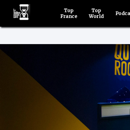
Top
Top
Podca
France
World