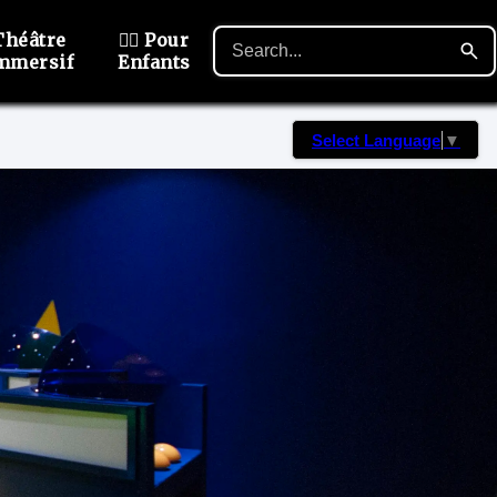
Théâtre
🙋‍♂️ Pour
mmersif
Enfants
Select Language
▼