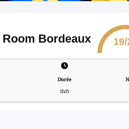
z Room Bordeaux
19/
Durée
N
1h15