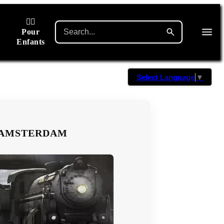
🙋‍♂️
Pour
Enfants
Select Language
▼
- AMSTERDAM