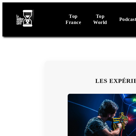
Top
Top
Podcas
France
World
LES EXPÉRI