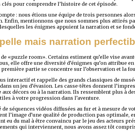
lés pour comprendre l’histoire de cet épisode.
ompte : nous étions une équipe de trois personnes alor
. Enfin, mentionnons que nous sommes plus attirés pa
 lesquelles les énigmes appuient la narration et se fond
pelle mais narration perfectib
e de «puzzle room». Certains estiment qu’elle vise avant
us, elle offre une diversité d’énigmes qu’on attribue en
remière partie se concentre sur l’observation et la foui
plus interactif et rappelle des grands classiques de mus
 dans un jeu d’évasion. Les casse-têtes donnent l’impres
e aux décors ou à la narration. Ils ressemblent plus à d
tiles à votre progression dans l’aventure.
gré de séquences vidéos diffusées au fur et à mesure de v
nt l’image d’une qualité de production pas optimale, e
 eu du mal à être convaincu par le jeu des acteurs prés
ements qui interviennent, nous avons assez tôt compris 