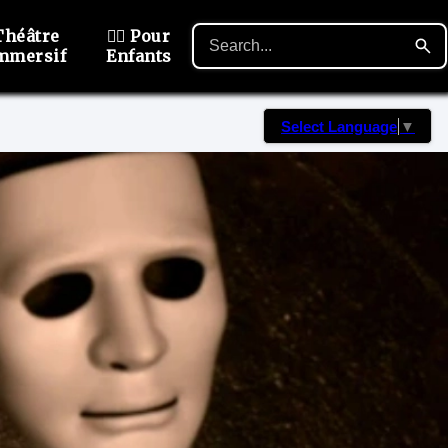
Théâtre
🙋‍♂️ Pour
mmersif
Enfants
Select Language
▼