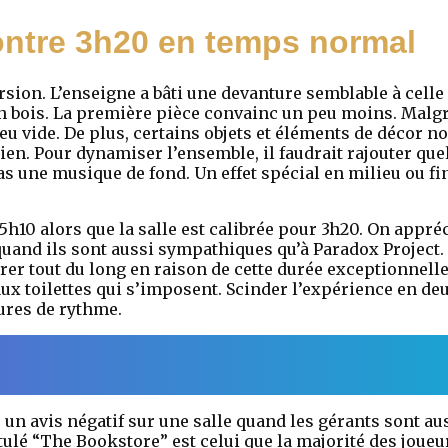
ntre 3h20 en temps normal
rsion. L’enseigne a bâti une devanture semblable à celle
en bois. La première pièce convainc un peu moins. Malgr
peu vide. De plus, certains objets et éléments de décor n
ien. Pour dynamiser l’ensemble, il faudrait rajouter que
 une musique de fond. Un effet spécial en milieu ou fi
h10 alors que la salle est calibrée pour 3h20. On appré
ut quand ils sont aussi sympathiques qu’à Paradox Projec
er tout du long en raison de cette durée exceptionnelle
ux toilettes qui s’imposent. Scinder l’expérience en de
ures de rythme.
r un avis négatif sur une salle quand les gérants sont a
tulé “The Bookstore” est celui que la majorité des joue