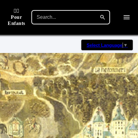
🙋‍♂️
Pour
Enfants
Select Language
▼