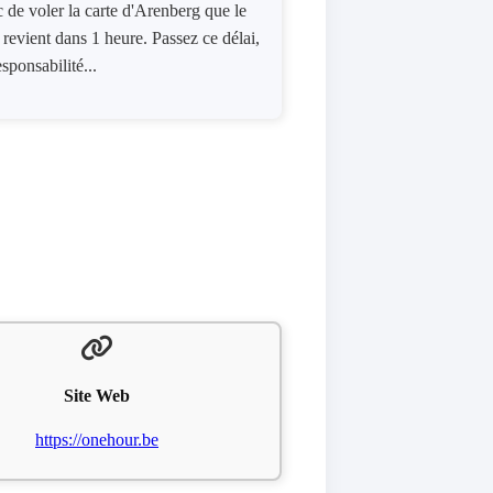
nc de voler la carte d'Arenberg que le
 revient dans 1 heure. Passez ce délai,
ponsabilité...
Site Web
https://onehour.be