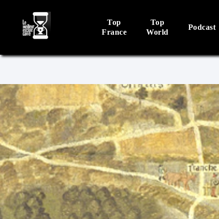
Top
Top
Podcast
France
World