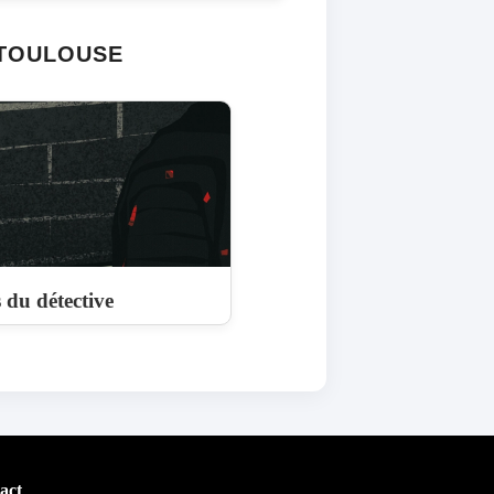
 TOULOUSE
s du détective
act