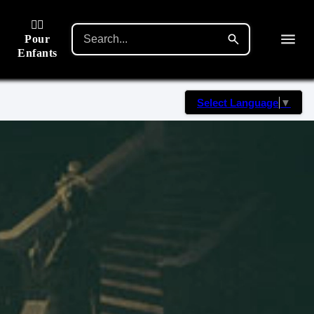
🙋‍♂️
Pour
Enfants
Select Language
▼