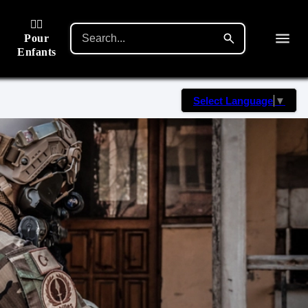
🙋‍♂️
Pour
Enfants
Select Language
▼