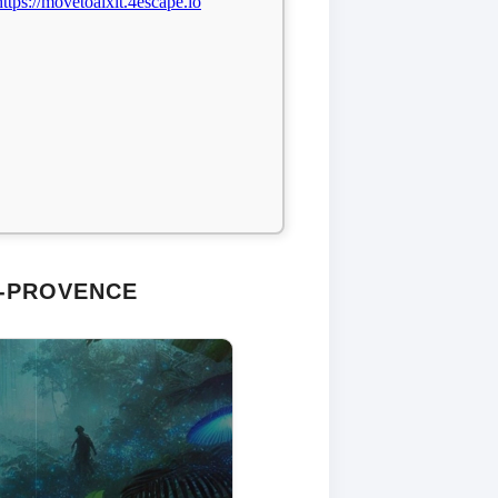
https://movetoaixit.4escape.io
N-PROVENCE