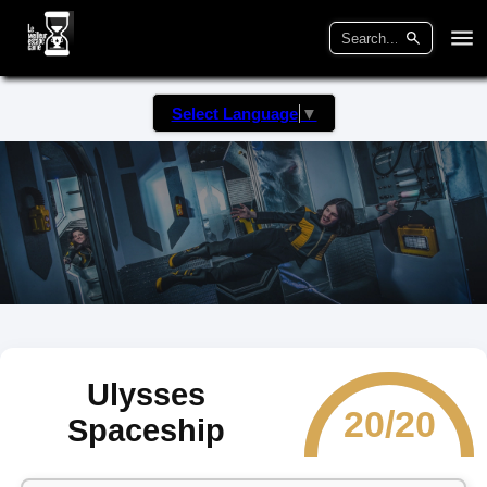
Select Language
▼
Ulysses
20/20
Spaceship