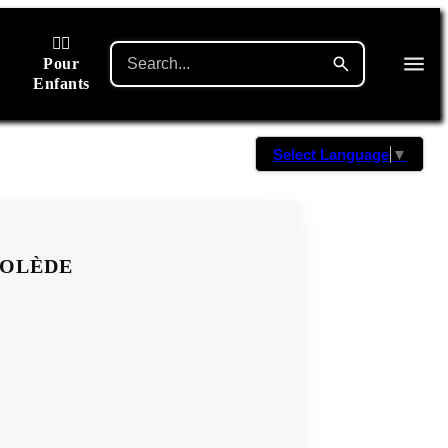
🙋‍♂️
Pour
Enfants
Select Language
▼
TOLÈDE