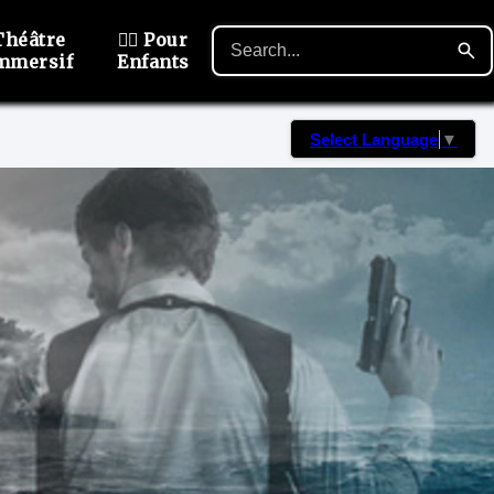
Théâtre
🙋‍♂️ Pour
mmersif
Enfants
Select Language
▼