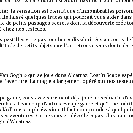
de sa liberté. La tension est à son maximum au moment 
ncier, la sensation est bien là que d’innombrables priso
t-ils laissé quelques traces qui pourrait vous aider dans
le de petits passages secrets dont la découverte crée t
é chez nos testeurs.
s pastilles « ne pas toucher » disséminées au cours de 
itude de petits objets que l’on retrouve sans doute dans
 Van Gogh » qui se joue dans Alcatraz. Lost’n Scape espèr
de l’aventure. La magie a largement opéré sur nos testeu
ape game, vous avez surement déjà joué un scénario d’é
emble à beaucoup d’autres escape game et qu’il ne mérite 
s là d’une simple évasion. Il faut comprendre à quel poin
 ses aventures. On ne vous en dévoilera pas plus pour ne
ie d’Alcatraz.