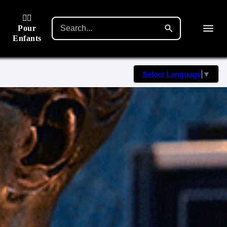
🙋‍♂️
Pour
Enfants
Select Language
▼