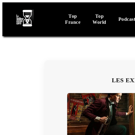
Top
Top
Podcas
France
World
LES EX