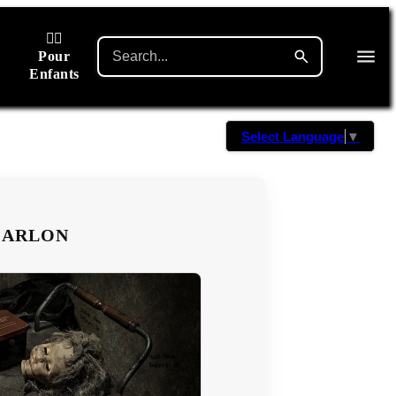
🙋‍♂️
Pour
Enfants
Select Language
▼
- ARLON