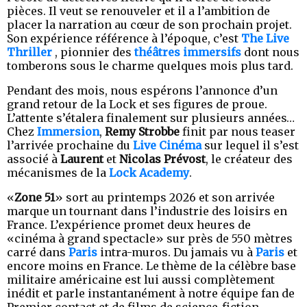
pièces. Il veut se renouveler et il a l’ambition de
placer la narration au cœur de son prochain projet.
Son expérience référence à l’époque, c’est
The Live
Thriller
, pionnier des
théâtres immersifs
dont nous
tomberons sous le charme quelques mois plus tard.
Pendant des mois, nous espérons l’annonce d’un
grand retour de la Lock et ses figures de proue.
L’attente s’étalera finalement sur plusieurs années…
Chez
Immersion
,
Remy Strobbe
finit par nous teaser
l’arrivée prochaine du
Live Cinéma
sur lequel il s’est
associé à
Laurent
et
Nicolas Prévost
, le créateur des
mécanismes de la
Lock Academy
.
«
Zone 51
» sort au printemps 2026 et son arrivée
marque un tournant dans l’industrie des loisirs en
France. L’expérience promet deux heures de
«cinéma à grand spectacle» sur près de 550 mètres
carré dans
Paris
intra-muros. Du jamais vu à
Paris
et
encore moins en France. Le thème de la célèbre base
militaire américaine est lui aussi complètement
inédit et parle instantanément à notre équipe fan de
Premier contact et de films de science-fiction.