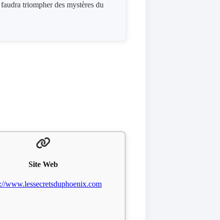
us faudra triompher des mystères du
Site Web
s://www.lessecretsduphoenix.com