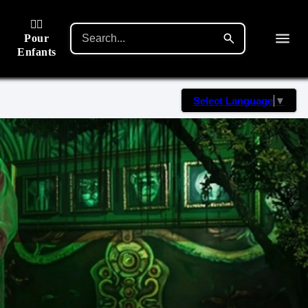
🙋‍♂️
Pour
Enfants
Select Language
▼