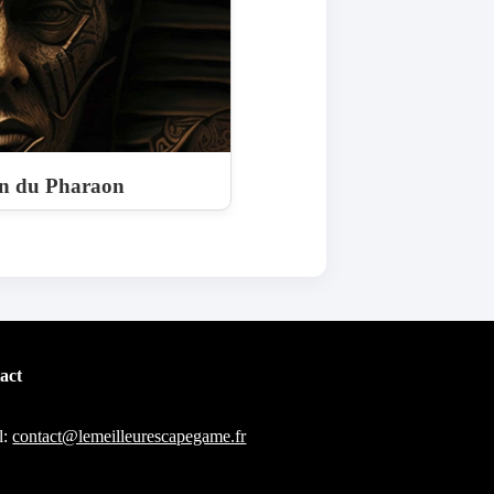
on du Pharaon
act
l:
contact@lemeilleurescapegame.fr