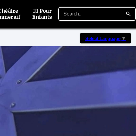
Théâtre
🙋‍♂️ Pour
mmersif
Enfants
Select Language
▼