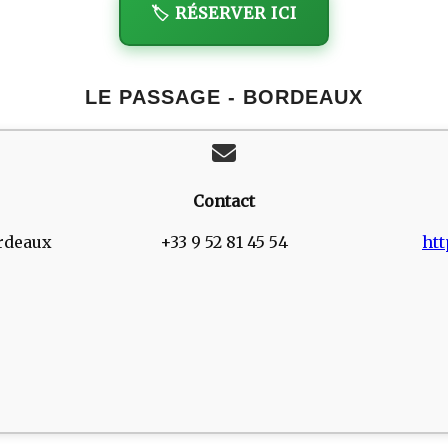
🏷️ RÉSERVER ICI
LE PASSAGE - BORDEAUX
Contact
rdeaux
+33 9 52 81 45 54
htt