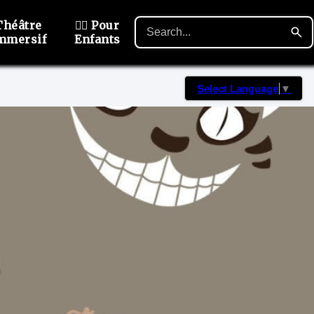
Théâtre
🙋‍♂️ Pour
mmersif
Enfants
Select Language
▼