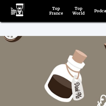
Top
Top
Podca
France
World