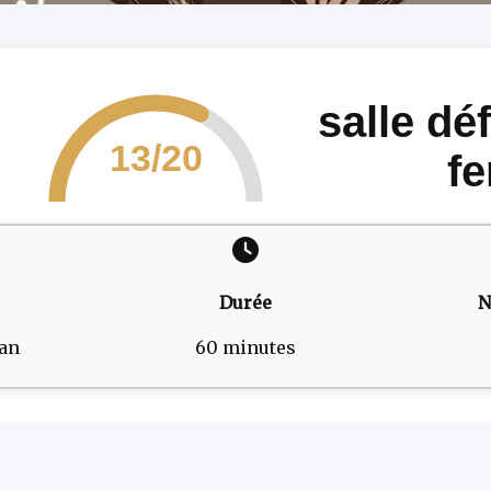
salle dé
13/20
f
Durée
N
man
60 minutes