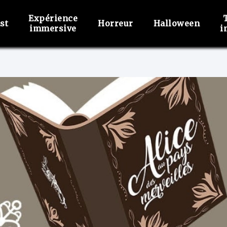
Expérience
st
Horreur
Halloween
immersive
i