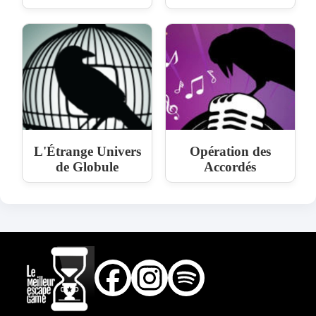
L'Étrange Univers
Opération des
de Globule
Accordés