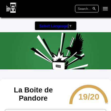
Select Language
▼
La Boite de
19/20
Pandore