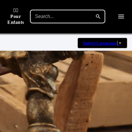
🙋‍♂️
Pour
Enfants
Select Language
▼