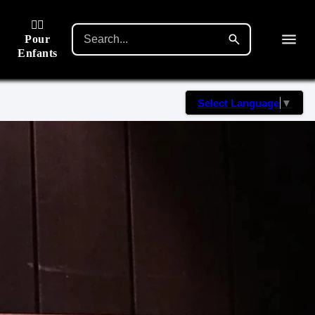
🙋‍♂️
Pour
Enfants
Select Language
▼