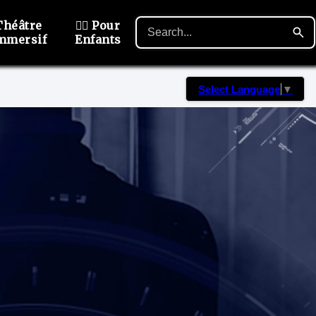
Théâtre
🙋‍♂️ Pour
mmersif
Enfants
Select Language
▼