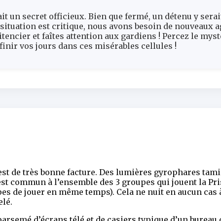
ait un secret officieux. Bien que fermé, un détenu y ser
 situation est critique, nous avons besoin de nouveaux a
encier et faîtes attention aux gardiens ! Percez le myst
inir vos jours dans ces misérables cellules !
e est de très bonne facture. Des lumières gyrophares tam
t commun à l’ensemble des 3 groupes qui jouent la Priso
pes de jouer en même temps). Cela ne nuit en aucun cas
elé.
 parsemé d’écrans télé et de casiers typique d’un bureau