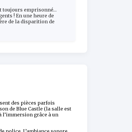
ait toujours emprisonné…
gents ! En une heure de
ère de la disparition de
isent des pièces parfois
n de Blue Castle (la salle est
 à l’immersion grâce à un
 de police. L’ambiance sonore