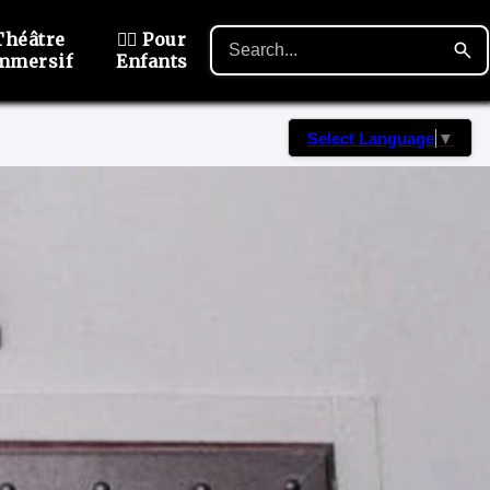
Théâtre
🙋‍♂️ Pour
mmersif
Enfants
Select Language
▼