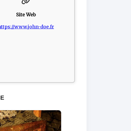
Site Web
ttps://www.john-doe.fr
LE