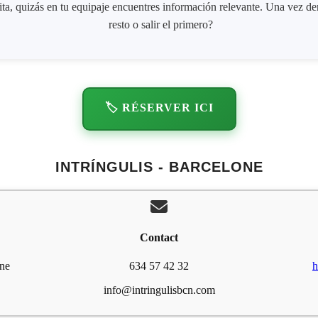
a, quizás en tu equipaje encuentres información relevante. Una vez dent
resto o salir el primero?
🏷️ RÉSERVER ICI
INTRÍNGULIS - BARCELONE
Contact
one
634 57 42 32
h
info@intringulisbcn.com