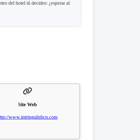
ro del hotel tú decides: ¿esperar al
Site Web
ttp://www.intringulisbcn.com