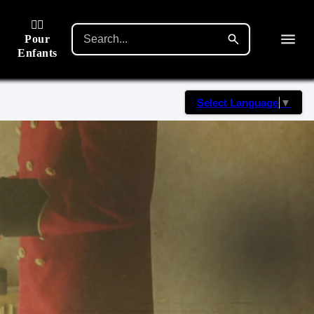
🙋‍♂️
Pour
Enfants
Select Language
▼