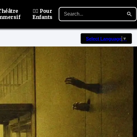
Théâtre
🙋‍♂️ Pour
mmersif
Enfants
Select Language
▼