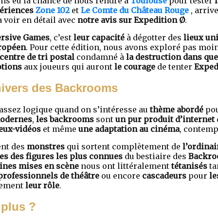
s eu la chance de nous rendre à
Toulouse
pour tester
périences
Zone 102
et
Le Comte du Château Rouge
, arriv
a voir en détail avec
notre avis sur Expedition Ø
.
rsive Games
, c’est
leur capacité
à dégotter des
lieux un
ropéen
. Pour cette édition, nous avons exploré pas moi
centre de tri postal
condamné à
la destruction dans qu
tions
aux joueurs qui auront
le courage
de tenter
Exped
nivers des Backrooms
 assez logique quand on s’intéresse au
thème abordé
pou
modernes
,
les backrooms
sont
un pur produit d’internet
jeux-vidéos
et même
une adaptation au cinéma
, contemp
nt des
monstres
qui sortent complètement de
l’ordinai
es des figures les plus connues
du bestiaire des
Backr
ines mises en scène
nous ont littéralement
tétanisés
ta
professionnels de théâtre
ou encore
cascadeurs
pour
le
tement
leur rôle
.
 plus ?