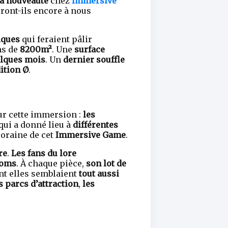
la nouveauté
chez
Immersive
eront-ils encore à nous
iques
qui feraient pâlir
ns de
8200m²
. Une
surface
elques mois
. Un
dernier souffle
ition Ø
.
r cette immersion :
les
qui a donné lieu à
différentes
oraine de cet
Immersive Game
.
re
.
Les fans du lore
ooms
. À chaque pièce,
son lot de
nt elles semblaient
tout aussi
s parcs d’attraction
,
les