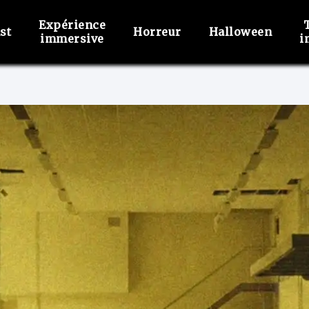
Expérience
st
Horreur
Halloween
immersive
i