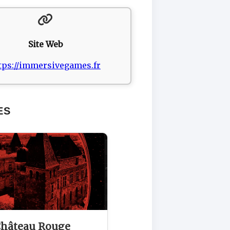
Site Web
tps://immersivegames.fr
ES
Château Rouge