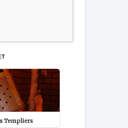
ET
es Templiers