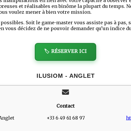
es manipulations en lien avec votre capacité à observer 
breuses et réalisables en binôme la plupart du temps. N
vous voulez mener à bien votre mission.
 possibles. Soit le game-master vous assiste pas à pas, s
en vous décidez de ne pouvoir demander qu’un indice dur
🏷️ RÉSERVER ICI
ILUSIOM - ANGLET
Contact
 Anglet
+33 6 49 61 68 97
ht