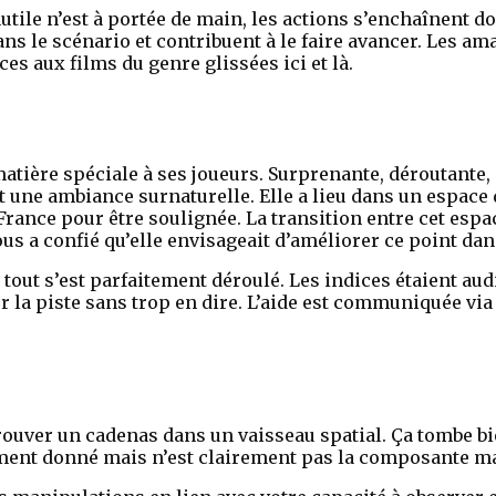
tile n’est à portée de main, les actions s’enchaînent do
ans le scénario et contribuent à le faire avancer. Les am
ces aux films du genre glissées ici et là.
atière spéciale à ses joueurs. Surprenante, déroutante,
ut une ambiance surnaturelle. Elle a lieu dans un espace
rance pour être soulignée. La transition entre cet espac
s a confié qu’elle envisageait d’améliorer ce point da
out s’est parfaitement déroulé. Les indices étaient au
ur la piste sans trop en dire. L’aide est communiquée via
rouver un cadenas dans un vaisseau spatial. Ça tombe bi
ment donné mais n’est clairement pas la composante maj