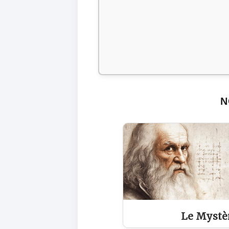
N
Le Mystèr