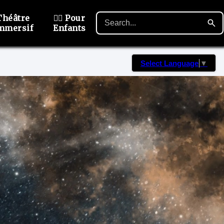
Théâtre
🙋‍♂️ Pour
mmersif
Enfants
Select Language
▼