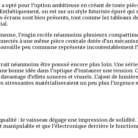
 a opté pour l’option ambitieuse en créant de toute piè
 Esthétiquement, on est sur un style futuriste épuré qui
es écrans sont bien présents, tout comme lez tableaux 
ial.
mense, l’engin recèle néanmoins plusieurs compartimen
nectés à une même pièce centrale dotée d’un mécanisme
trouvaille peu commune représente incontestablement l’
rait néanmoins être poussé encore plus loin. Une séri
 une bonne idée dans l’optique d’instaurer une tension
 davantage d’effets sonores et visuels. L’ajout de lumiè
s stressantes matérialiseraient un peu plus l’urgence et
qualité : le vaisseau dégage une impression de solidité. 
st manipulable et que l’électronique derrière le fonctio