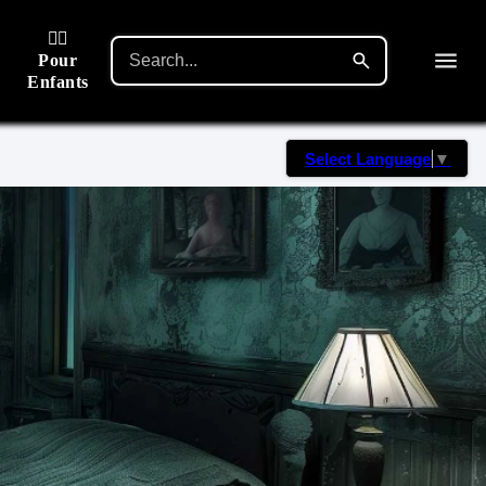
🙋‍♂️
Pour
Enfants
Select Language
▼