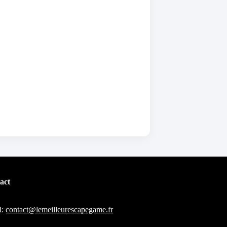
act
l:
contact@lemeilleurescapegame.fr