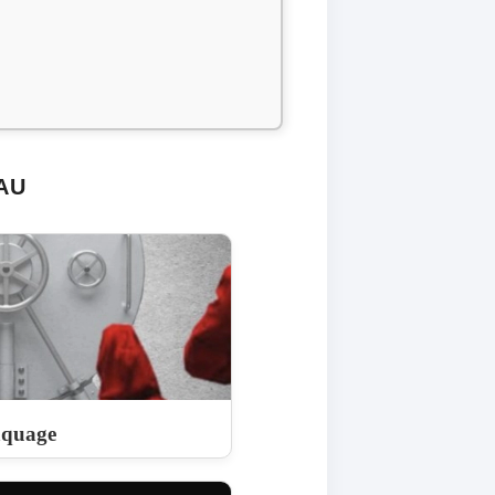
AU
aquage