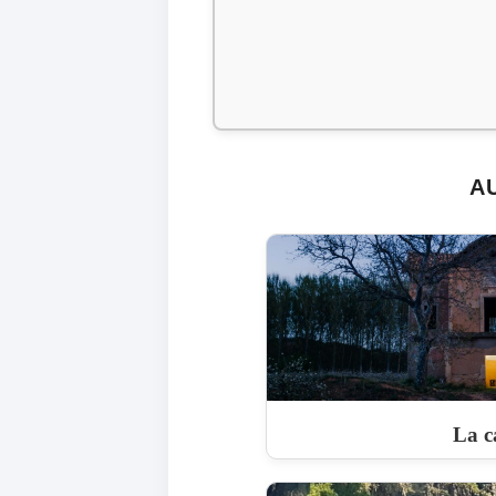
A
La c