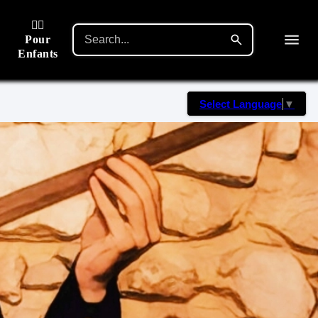
🙋‍♂️
Pour
Enfants
Select Language
▼