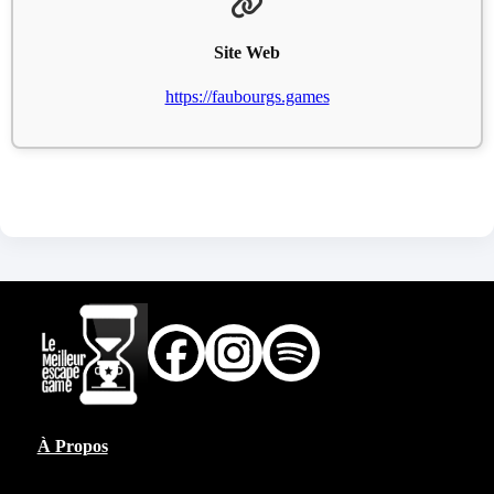
Site Web
https://faubourgs.games
À Propos