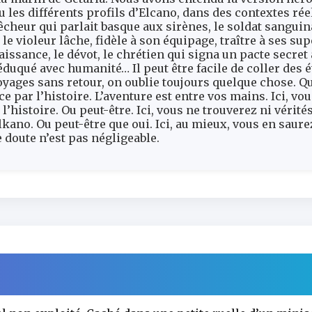
les différents profils d’Elcano, dans des contextes réel
êcheur qui parlait basque aux sirènes, le soldat sanguin
e violeur lâche, fidèle à son équipage, traître à ses sup
naissance, le dévot, le chrétien qui signa un pacte secret
ls éduqué avec humanité… Il peut être facile de coller des 
oyages sans retour, on oublie toujours quelque chose. Qu
 par l’histoire. L’aventure est entre vos mains. Ici, vo
l’histoire. Ou peut-être. Ici, vous ne trouverez ni véri
lkano. Ou peut-être que oui. Ici, au mieux, vous en saur
 doute n’est pas négligeable.