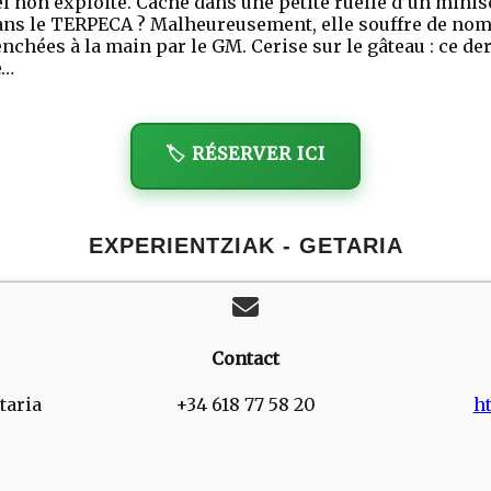
l non exploité. Caché dans une petite ruelle d’un minisc
 dans le TERPECA ? Malheureusement, elle souffre de no
chées à la main par le GM. Cerise sur le gâteau : ce dern
e…
🏷️ RÉSERVER ICI
EXPERIENTZIAK - GETARIA
Contact
taria
+34 618 77 58 20
h