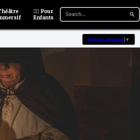
Théâtre
🙋‍♂️ Pour
mmersif
Enfants
Select Language
▼