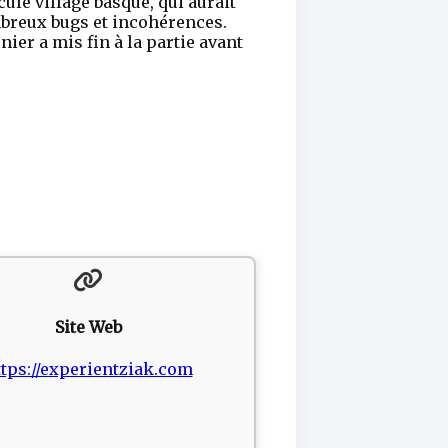
ule village basque, qui aurait
mbreux bugs et incohérences.
ier a mis fin à la partie avant
Site Web
ttps://experientziak.com