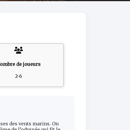
ombre de joueurs
2-6
uses des vents marins. On
que de l’odyssée qui fit le