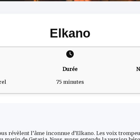
Elkano
Durée
N
rel
75 minutes
ous révèlent l’âme inconnue d’Elkano. Les voix trompe
du marin de Getaria. Nous avons entendu la version héroï