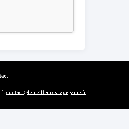
tact
il:
contact@lemeilleurescapegame.fr