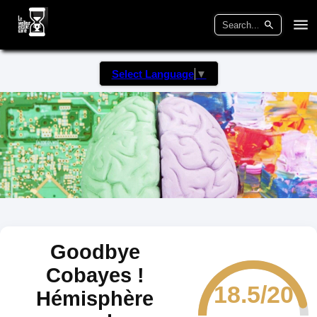
Select Language
▼
Goodbye
Cobayes !
18.5/20
Hémisphère