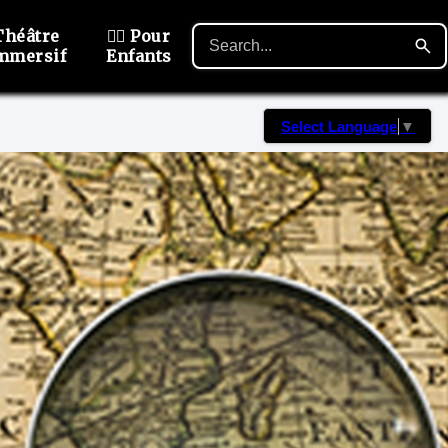
Théâtre
🙋‍♂️ Pour
mmersif
Enfants
Select Language
▼