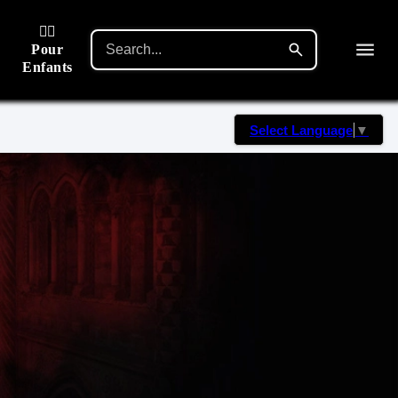
🙋‍♂️
Pour
Enfants
Select Language
▼