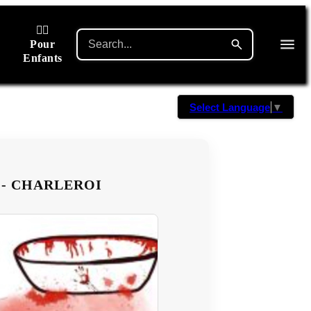
🙋‍♂️
Pour
Enfants
Select Language
▼
 - CHARLEROI