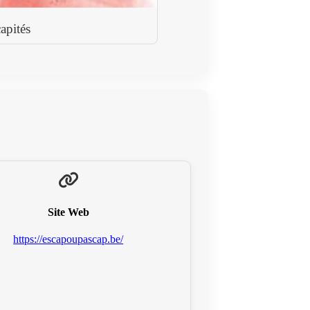
apités
Site Web
https://escapoupascap.be/