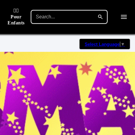
🙋‍♂️
Pour
Enfants
Select Language
▼