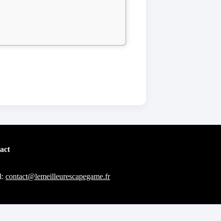
act
l:
contact@lemeilleurescapegame.fr