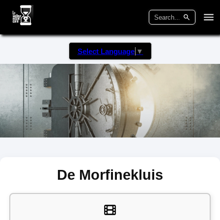
Select Language
▼
De Morfinekluis