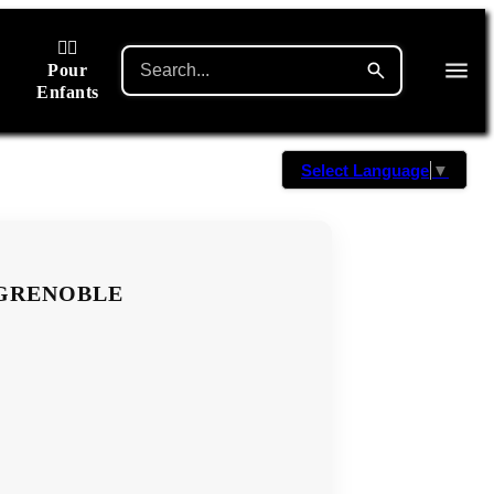
🙋‍♂️
Pour
Enfants
Select Language
▼
 GRENOBLE