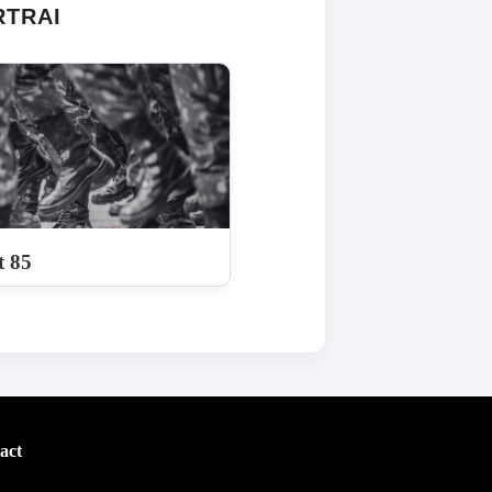
RTRAI
t 85
act