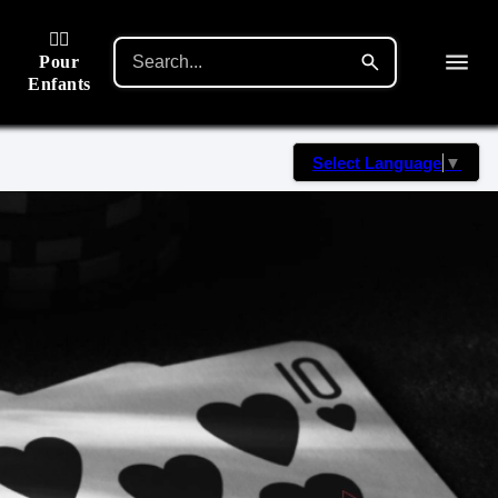
🙋‍♂️
Pour
Enfants
Select Language
▼