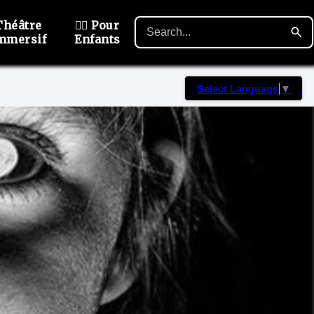
Théâtre
🙋‍♂️ Pour
mmersif
Enfants
Select Language
▼