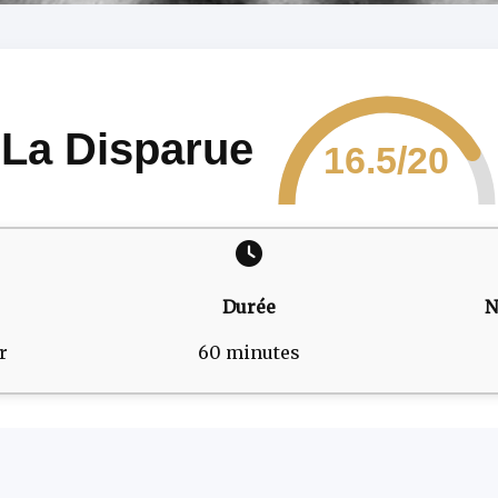
La Disparue
16.5/20
Durée
N
r
60 minutes