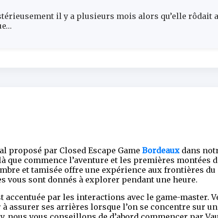
térieusement il y a plusieurs mois alors qu’elle rôdait
ue…
énial proposé par Closed Escape Game
Bordeaux
dans notr
t là que commence l’aventure et les premières montées d’
mbre et tamisée offre une expérience aux frontières du s
res vous sont donnés à explorer pendant une heure.
t accentuée par les interactions avec le game-master. Vé
er à assurer ses arrières lorsque l’on se concentre sur 
y, nous vous conseillons de d’abord commencer par Va