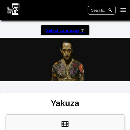
Select Language
▼
Yakuza