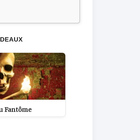
RDEAUX
au Fantôme