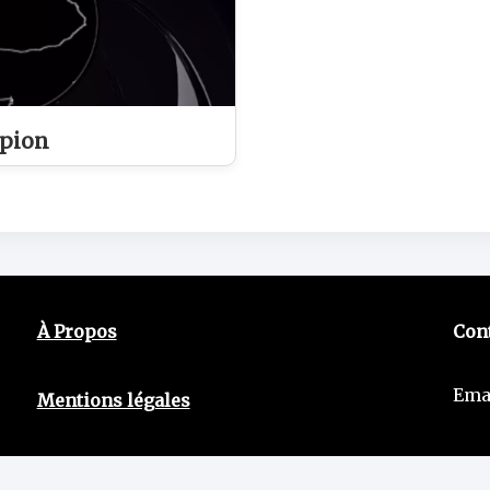
spion
À Propos
Con
Ema
Mentions légales