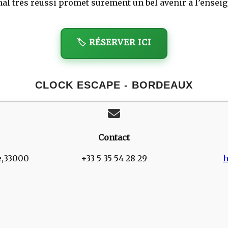
nal très réussi promet surement un bel avenir à l’enseig
🏷️ RÉSERVER ICI
CLOCK ESCAPE - BORDEAUX
Contact
e,33000
+33 5 35 54 28 29
h