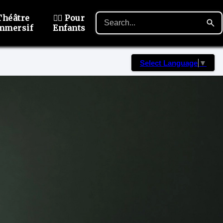
Théâtre
🙋‍♂️ Pour
mmersif
Enfants
Select Language
▼