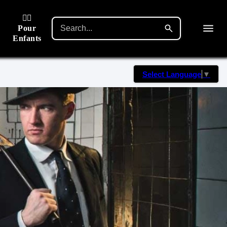
🙋‍♂️
Pour
Enfants
Select Language
▼