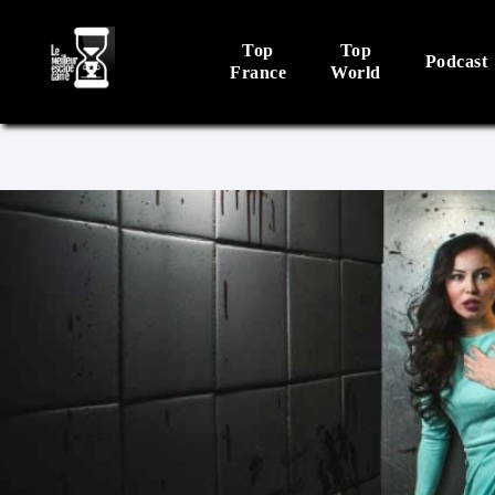
Top
Top
Podcast
France
World