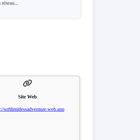
 réseau...
Site Web
s://softlimitlessadventure.web.app