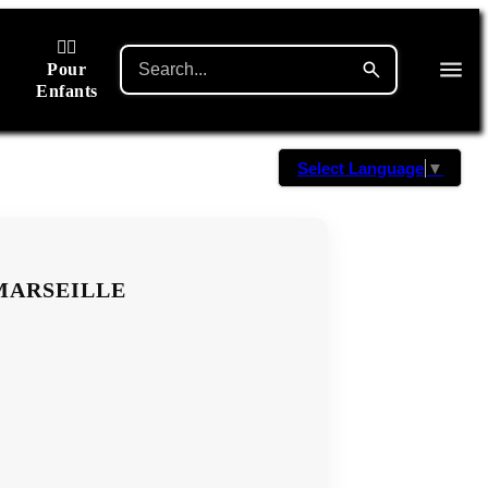
🙋‍♂️
Pour
Enfants
Select Language
▼
MARSEILLE