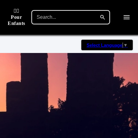
🙋‍♂️
Pour
Enfants
Select Language
▼