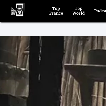
Top
Top
Podca
France
World