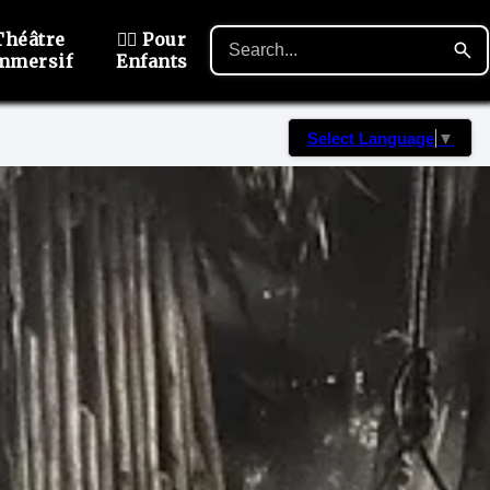
Théâtre
🙋‍♂️ Pour
mmersif
Enfants
Select Language
▼