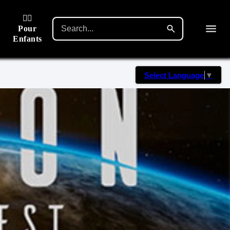
🙋‍♂️
Pour
Enfants
Select Language
▼